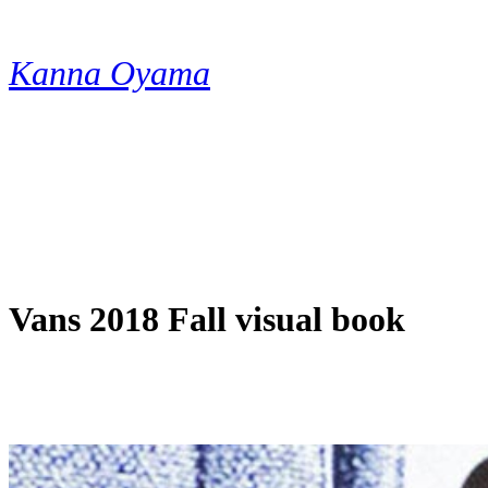
内
容
Kanna Oyama
を
ス
キ
ッ
プ
Vans 2018 Fall visual book