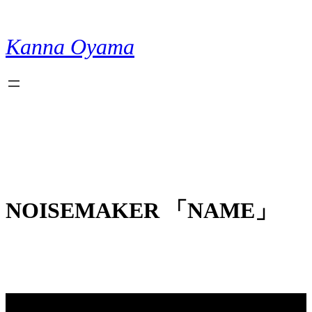
内
容
Kanna Oyama
を
ス
キ
ッ
プ
NOISEMAKER 「NAME」